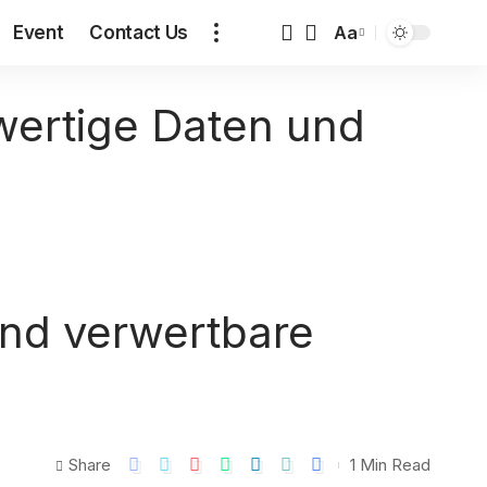
Event
Contact Us
Aa
wertige Daten und
und verwertbare
Share
1 Min Read