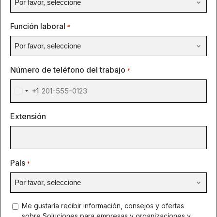
Función laboral
*
Número de teléfono del trabajo
*
+1
United
States
Extensión
+1
País
*
concent
Me gustaría recibir información, consejos y ofertas
sobre Soluciones para empresas y organizaciones y