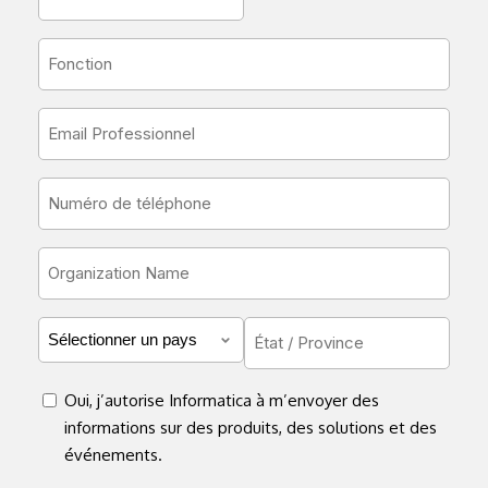
Name
*
Job
Title
*
Email
*
Phone
*
Organization
Name
*
Country
State
/
*
Province
consent
Oui, j’autorise Informatica à m’envoyer des
*
informations sur des produits, des solutions et des
*
événements.